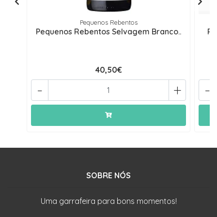
Pequenos Rebentos
Pequenos Rebentos Selvagem Branco..
Pe
40,50€
-
+
-
SOBRE NÓS
Uma garrafeira para bons momentos!