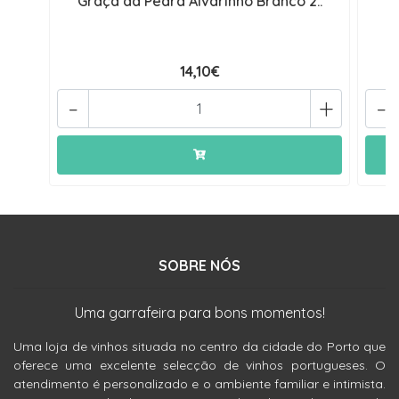
Graça da Pedra Alvarinho Branco 2..
14,10€
-
+
-
SOBRE NÓS
Uma garrafeira para bons momentos!
Uma loja de vinhos situada no centro da cidade do Porto que
oferece uma excelente selecção de vinhos portugueses. O
atendimento é personalizado e o ambiente familiar e intimista.