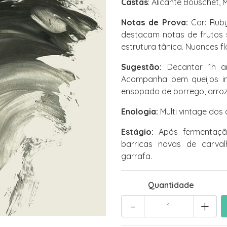
Castas
: Alicante Bouschet, 
Notas de Prova:
Cor: Ruby
destacam notas de frutos 
estrutura tânica. Nuances fl
Sugestão:
Decantar 1h an
Acompanha bem queijos in
ensopado de borrego, arroz
Enologia:
Multi vintage dos 
Estágio:
Após fermentação
barricas novas de carval
garrafa.
Quantidade
-
+