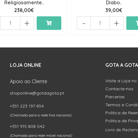
Religiosamente..
Diabo..
238,00€
39,00€
+
-
+
LOJA ONLINE
GOTA A GOTA
Visite a Loja no
Apoio ao Cliente
Contacte-nos
shoponline@gotaagota.pt
Parcerias
Termos e Cond
+351 223 197 854
Política de Re
(Chamada para a rede fixa nacional)
Política de Pri
+351 915 808 042
Livro de Reclam
(Chamada para rede móvel nacional)