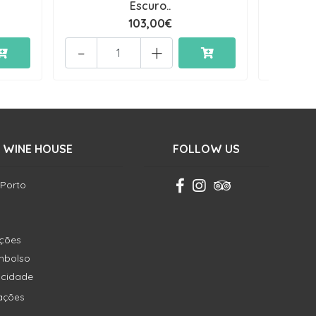
Escuro..
103,00€
-
+
-
 WINE HOUSE
FOLLOW US
 Porto
ições
embolso
vacidade
ações