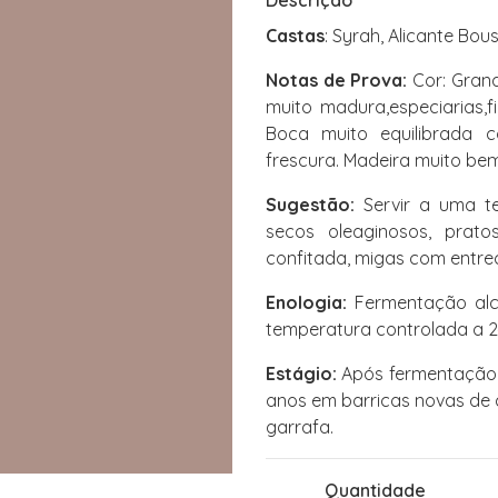
Descrição
Castas
: Syrah, Alicante Bou
Notas de Prova:
Cor: Grana
muito madura,especiarias,
Boca muito equilibrada c
frescura. Madeira muito bem
Sugestão:
Servir a uma te
secos oleaginosos, prato
confitada, migas com entre
Enologia:
Fermentação alc
temperatura controlada a 2
Estágio:
Após fermentação a
anos em barricas novas de 
garrafa.
Quantidade