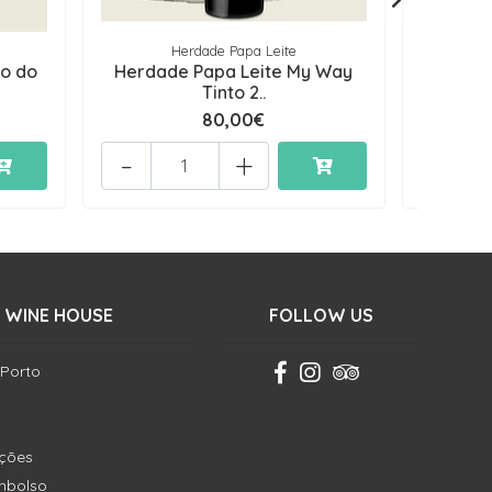
Herdade Papa Leite
to do
Herdade Papa Leite My Way
Herdad
Tinto 2..
80,00€
-
+
-
 WINE HOUSE
FOLLOW US
 Porto
ições
embolso