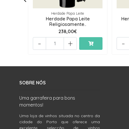
Herdade Papa Leite
Herdade Papa Leite
Her
Religiosamente..
238,00€
-
+
-
SOBRE NÓS
Uma garrafeira para bons
momentos!
Uma loja de vinhos situada no centro da
cidade do Porto que oferece uma
excelente selecção de vinhos