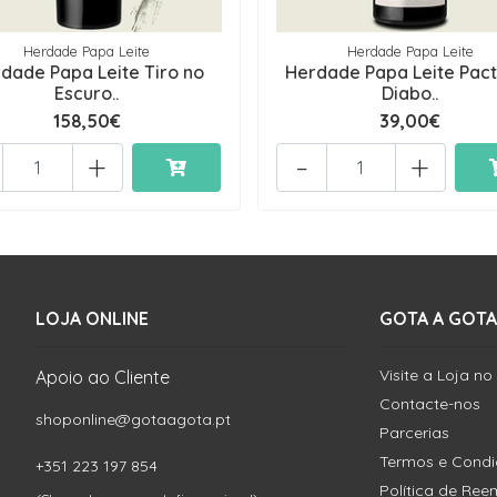
Herdade Papa Leite
Herdade Papa Leite
dade Papa Leite Tiro no
Herdade Papa Leite Pac
Escuro..
Diabo..
158,50€
39,00€
+
-
+
LOJA ONLINE
GOTA A GOTA
Visite a Loja no
Apoio ao Cliente
Contacte-nos
shoponline@gotaagota.pt
Parcerias
Termos e Cond
+351 223 197 854
Política de Re