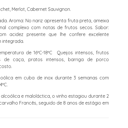
schet, Merlot, Cabernet Sauvignon.
da. Aroma: No nariz apresenta fruta preta, ameixa
final complexo com notas de frutos secos. Sabor:
om acidez presente que lhe confere excelente
 integrada.
mperatura de 16ºC-18ºC Queijos intensos, frutos
s de caça, pratos intensos, barriga de porco
costo.
oólica em cuba de inox durante 3 semanas com
4ºC.
lcoólica e maloláctica, o vinho estagiou durante 2
carvalho Francês, seguido de 8 anos de estágio em