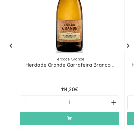
Herdade Grande
Herdade Grande Garrafeira Branco ..
He
114,20€
-
+
-