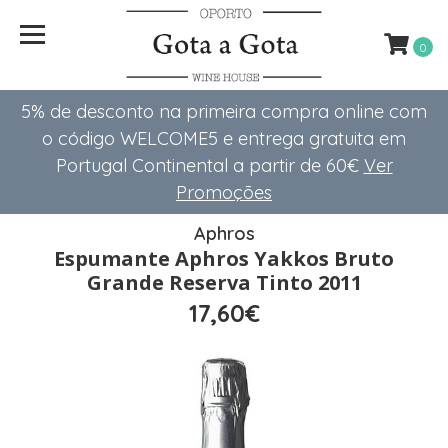
0
5% de desconto na primeira compra online com
o código WELCOME5 e entrega gratuita em
Portugal Continental a partir de 60€
Ver
Promoções
Aphros
Espumante Aphros Yakkos Bruto
Grande Reserva Tinto 2011
17,60€