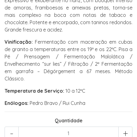
Expressivo e exuberante no nariz, com bouquet intenso
de amoras, framboesas e ameixas pretas, torna-se
mais complexo na boca com notas de tabaco e
chocolate. Potente e encorpado, com taninos redondos.
Grande frescura e acidez.
Vinificação:
Fermentação com maceração em cubas
de granito a temperaturas entre os 19º e os 22ºC. Pisa a
Pé / Prensagem / Fermentação Malolática /
Envelhecimento “sur lies” / Filtração / 2ª Fermentação
em garrafa – Dégórgement a 67 meses. Método
Clássico.
Temperatura de Serviço:
10 a 12ºC
Enólogos:
Pedro Bravo / Rui Cunha
Quantidade
-
+