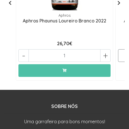
Aphros
Aphros Phaunus Loureiro Branco 2022
Ap
26,70€
-
+
SOBRE NÓS
Uma garrafeira para bons momentos!