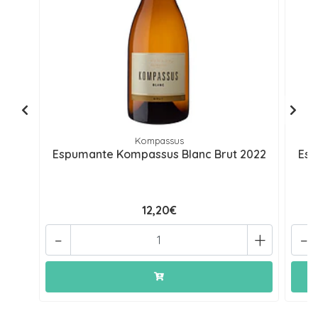
Kompassus
Espumante Kompassus Blanc Brut 2022
Esp
12,20€
-
+
-