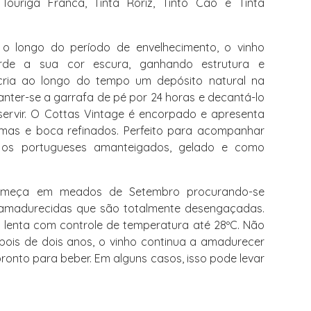
 Touriga Franca, Tinta Roriz, Tinto Cão e Tinta
 o longo do período de envelhecimento, o vinho
rde a sua cor escura, ganhando estrutura e
cria ao longo do tempo um depósito natural na
anter-se a garrafa de pé por 24 horas e decantá-lo
ervir. O Cottas Vintage é encorpado e apresenta
as e boca refinados. Perfeito para acompanhar
ijos portugueses amanteigados, gelado e como
começa em meados de Setembro procurando-se
 amadurecidas que são totalmente desengaçadas.
lenta com controle de temperatura até 28ºC. Não
depois de dois anos, o vinho continua a amadurecer
ronto para beber. Em alguns casos, isso pode levar