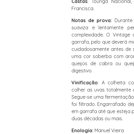
Castas
: Touriga Nacional,
Francisca.
Notas de prova:
Durante
suaviza e lentamente pe
complexidade. O Vintage 
garrafa, pelo que deverá m
cuidadosamente antes de s
uma cor soberba com arom
queijos de cabra ou que
digestivo.
Vinificação
: A colheita 
colher as uvas totalmente
Segue-se uma fermentação 
foi filtrado. Engarrafado 
em garrafa até que esteja p
duas décadas ou mais.
Enologia:
Manuel Vieira