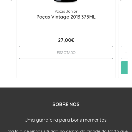
Poças Júnior
Poças Vintage 2013 375ML
27,00€
-
ESGOTADO
SOBRE NÓS
Uma garrafeira para bons momentos!
Uma loja de vinhos situada no centro da cidade do Porto que