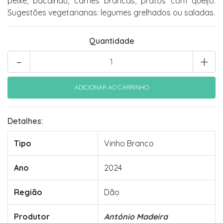
peixe, bacalhau, carnes brancas, pratos com queijo.
Sugestões vegetarianas: legumes grelhados ou saladas.
Quantidade
-
+
Detalhes:
Tipo
Vinho Branco
Ano
2024
Região
Dão
Produtor
António Madeira