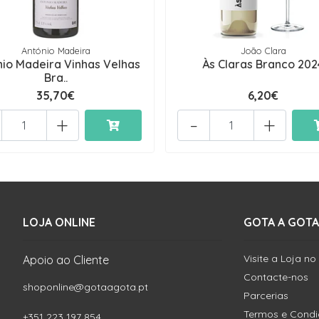
António Madeira
João Clara
nio Madeira Vinhas Velhas
Às Claras Branco 202
Bra..
35,70€
6,20€
+
-
+
LOJA ONLINE
GOTA A GOTA
Visite a Loja no
Apoio ao Cliente
Contacte-nos
shoponline@gotaagota.pt
Parcerias
Termos e Cond
+351 223 197 854