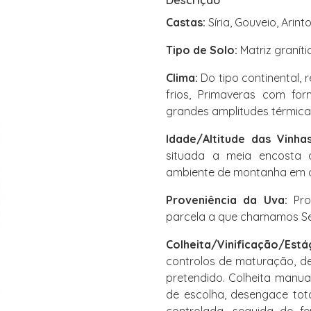
Descrição
Castas:
Síria, Gouveio, Arint
Tipo de Solo:
Matriz graníti
Clima:
Do tipo continental, 
frios, Primaveras com f
grandes amplitudes térmicas
Idade/Altitude das Vinhas
situada a meia encosta a
ambiente de montanha em c
Proveniência da Uva:
Pro
parcela a que chamamos Se
Colheita/Vinificação/Está
controlos de maturação, d
pretendido. Colheita manua
de escolha, desengace tot