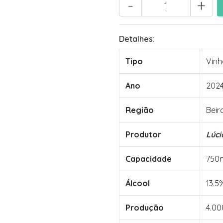
-
+
Detalhes:
Tipo
Vinh
Ano
202
Região
Beira
Produtor
Lúci
Capacidade
750
Álcool
13.5
Produção
4.00