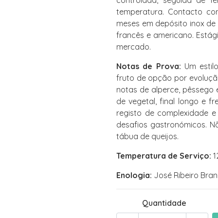
controlada, seguida de f
temperatura. Contacto co
meses em depósito inox de 
francês e americano. Está
mercado.
Notas de Prova:
Um estilo
fruto de opção por evolução
notas de alperce, pêssego
de vegetal, final longo e 
registo de complexidade e
desafios gastronómicos. N
tábua de queijos.
Temperatura de Serviço:
1
Enologia:
José Ribeiro Bra
Quantidade