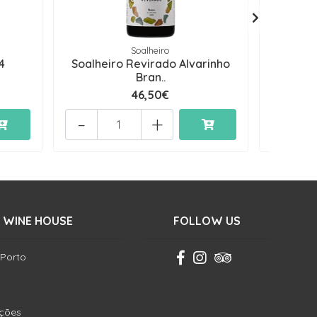
Soalheiro
4
Soalheiro Revirado Alvarinho
Coroa
Bran..
46,50€
-
+
-
 WINE HOUSE
FOLLOW US
 Porto
ições