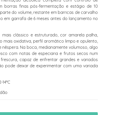
ermentação alcoólica completa com controlo de
m borras finas pós-fermentação e estágio de 10
parte do volume, restante em barricas de carvalho
gio em garrafa de 6 meses antes do lançamento no
 mais clássico e estruturado, cor amarela palha,
 mais oxidativa, perfil aromático limpo e opulento,
 e nêspera. Na boca, medianamente volumoso, algo
fresco com notas de especiaria e frutos secos num
 frescura, capaz de enfrentar grandes e variados
ão pode deixar de experimentar com uma variada
2-14°C
ndão