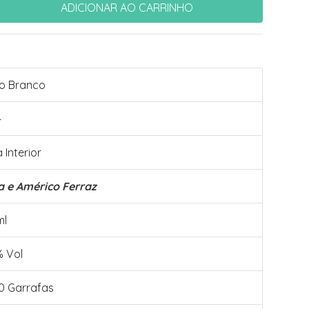
o Branco
4
 Interior
a e Américo Ferraz
ml
% Vol
0 Garrafas