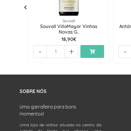
Souvall
Souvall VillaMayor Vinhas
Antó
Novas G..
18,90€
-
+
-
SOBRE NÓS
Uma garrafeira para bons
momentos!
Uma loja de vinhos situada no centro da