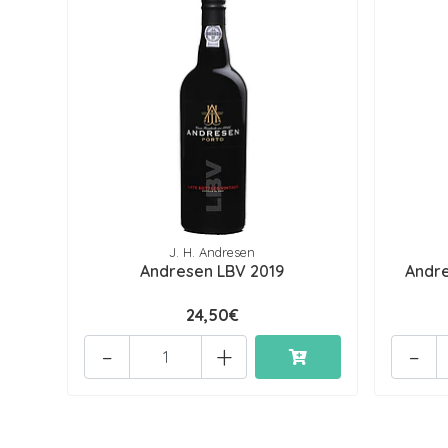
J. H. Andresen
Andresen LBV 2019
Andre
24,50€
-
+
-