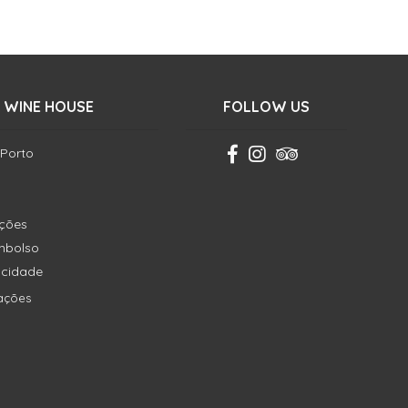
 WINE HOUSE
FOLLOW US
 Porto
ições
embolso
vacidade
ações