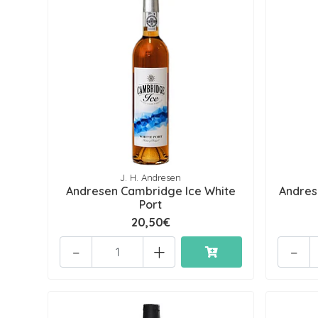
J. H. Andresen
Andresen Cambridge Ice White
Andres
Port
20,50€
-
+
-