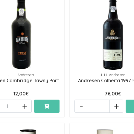
J. H. Andresen
J. H. Andresen
en Cambridge Tawny Port
Andresen Colheita 1997
12,00€
76,00€
+
-
+