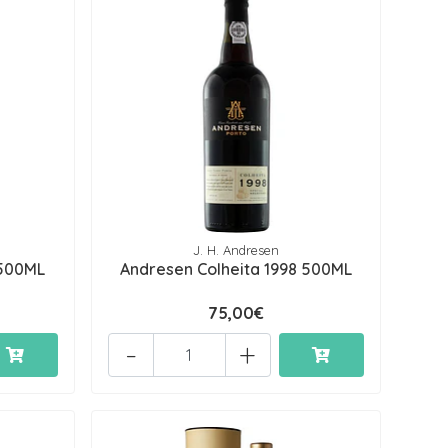
J. H. Andresen
 500ML
Andresen Colheita 1998 500ML
75,00€
-
+