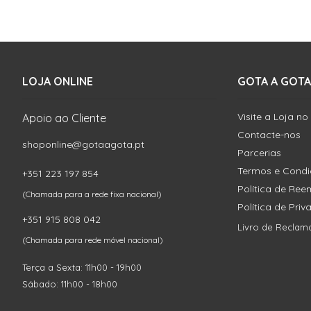
LOJA ONLINE
GOTA A GOTA
Visite a Loja no
Apoio ao Cliente
Contacte-nos
shoponline@gotaagota.pt
Parcerias
Termos e Cond
+351 223 197 854
Política de Re
(Chamada para a rede fixa nacional)
Política de Pri
+351 915 808 042
Livro de Reclam
(Chamada para rede móvel nacional)
Terça a Sexta: 11h00 - 19h00
Sábado: 11h00 - 18h00