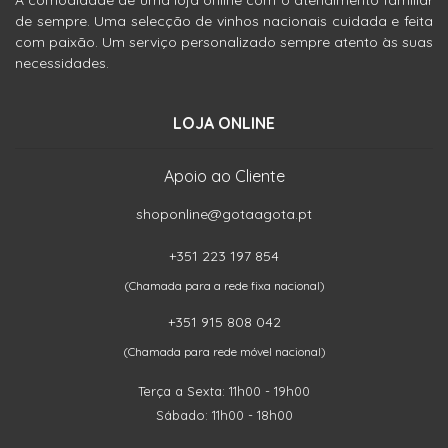
A comodidade de uma loja online com o atendimento familiar
de sempre. Uma selecção de vinhos nacionais cuidada e feita
com paixão. Um serviço personalizado sempre atento às suas
necessidades.
LOJA ONLINE
Apoio ao Cliente
shoponline@gotaagota.pt
+351 223 197 854
(Chamada para a rede fixa nacional)
+351 915 808 042
(Chamada para rede móvel nacional)
Terça a Sexta: 11h00 - 19h00
Sábado: 11h00 - 18h00