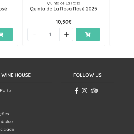
Quinta de La Rosa
osé
Quinta de La Rosa Rosé 2025
Pala
10,50€
-
+
-
 WINE HOUSE
FOLLOW US
 Porto
ições
embolso
vacidade