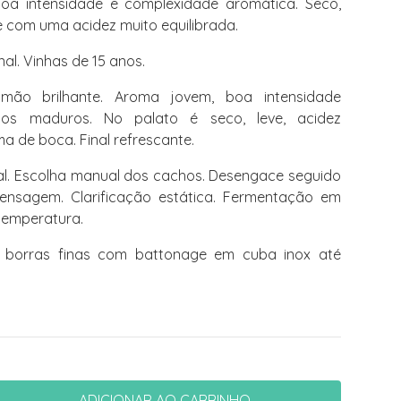
a intensidade e complexidade aromática. Seco,
com uma acidez muito equilibrada.
al. Vinhas de 15 anos.
ão brilhante. Aroma jovem, boa intensidade
hos maduros. No palato é seco, leve, acidez
ma de boca. Final refrescante.
l. Escolha manual dos cachos. Desengace seguido
rensagem. Clarificação estática. Fermentação em
temperatura.
 borras finas com battonage em cuba inox até