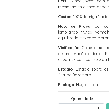
Perfil:
Vinho jovem, com bo
medianamente encorpado e 
Castas:
100% Touriga Nacion
Nota de Prova:
Cor salm
lembrando frutos vermel
equilibrada e excelente aro
Vinificação:
Colheita manua
de maceração pelicular. P
cuba inox com controlo da 
Estágio:
Estágio sobre as
final de Dezembro.
Enólogo:
Hugo Linton
Quantidade
-
+