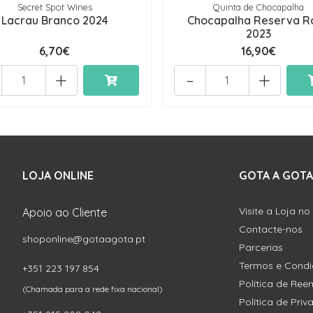
Secret Spot Wines
Quinta de Chocapalha
Lacrau Branco 2024
Chocapalha Reserva R
2023
6,70€
16,90€
+
-
+
LOJA ONLINE
GOTA A GOTA
Visite a Loja no
Apoio ao Cliente
Contacte-nos
shoponline@gotaagota.pt
Parcerias
Termos e Cond
+351 223 197 854
Política de Re
(Chamada para a rede fixa nacional)
Política de Pri