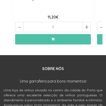
11,20€
-
+
-
SOBRE NÓS
Uma garrafeira para bons momentos!
Uma loja de vinhos situada no centro da cidade do Porto que
oferece uma excelente selecção de vinhos portugueses. O
atendimento é personalizado e o ambiente familiar e intimista.
Apaixone-se pelos bons momentos da vida e pelo prazer de