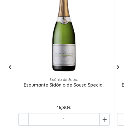
Sidónio de Sousa
Espumante Sidónio de Sousa Specia..
Es
16,80€
-
+
-