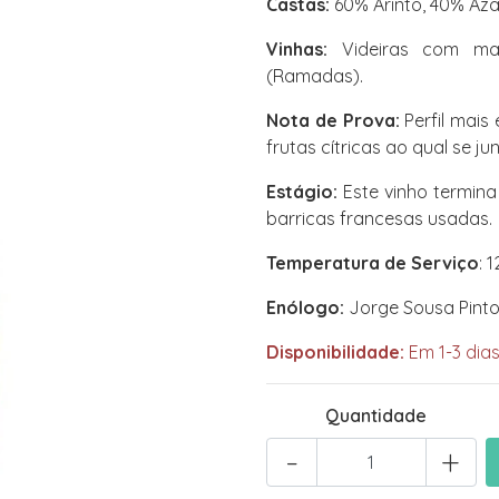
Castas:
60% Arinto, 40% Azal
Vinhas:
Videiras com mai
(Ramadas).
Nota de Prova:
Perfil mais
frutas cítricas ao qual se j
Estágio:
Este vinho termin
barricas francesas usadas.
Temperatura de Serviço
: 
Enólogo:
Jorge Sousa Pint
Disponibilidade:
Em 1-3 dias
Quantidade
-
+