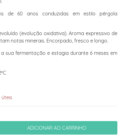
.
s de 60 anos conduzidas em estilo pérgola
 evoluído (evolução oxidativa). Aroma expressivo de
untam notas minerais. Encorpado, fresco e longo.
a a sua fermentação e estagia durante 6 meses em
12ºC
o
 úteis