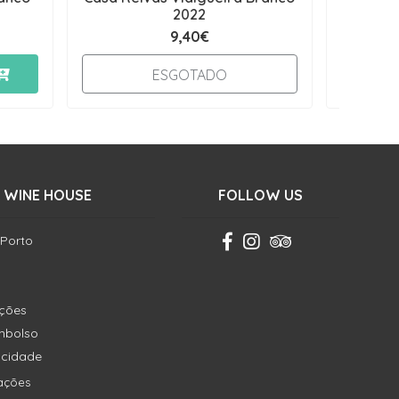
2022
9,40€
-
ESGOTADO
 WINE HOUSE
FOLLOW US
 Porto
ições
embolso
vacidade
ações