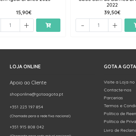
2022
15,90€
39,50€
+
-
+
LOJA ONLINE
GOTA A GOTA
Visite a Loja no
Apoio ao Cliente
Contacte-nos
shoponline@gotaagota.pt
Parcerias
Termos e Cond
+351 223 197 854
Política de Re
(Chamada para a rede fixa nacional)
Política de Pri
+351 915 808 042
Livro de Reclam
(Chamada para rede móvel nacional)