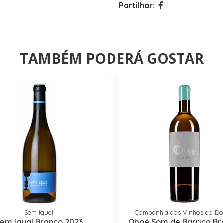
Partilhar:
TAMBÉM PODERÁ GOSTAR
Sem Igual
Companhia dos Vinhos do D
em Igual Branco 2023
Oboé Som de Barrica Br