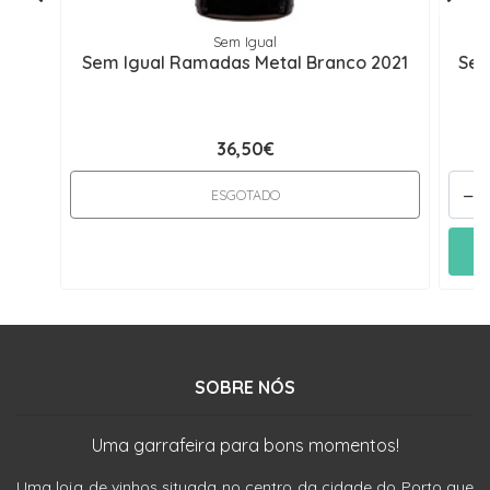
Sem Igual
Sem Igual Ramadas Metal Branco 2021
Sem
36,50€
-
ESGOTADO
SOBRE NÓS
Uma garrafeira para bons momentos!
Uma loja de vinhos situada no centro da cidade do Porto que