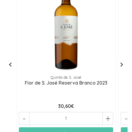
Quinta de S. José
Flor de S. José Reserva Branco 2023
1
30,60€
-
+
-