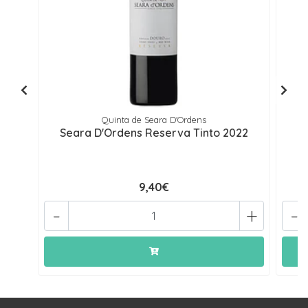
Quinta de Seara D'Ordens
Seara D'Ordens Reserva Tinto 2022
S
9,40€
-
+
-