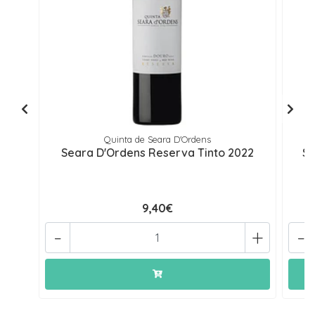
Quinta de Seara D'Ordens
Seara D'Ordens Reserva Tinto 2022
Se
9,40€
-
+
-