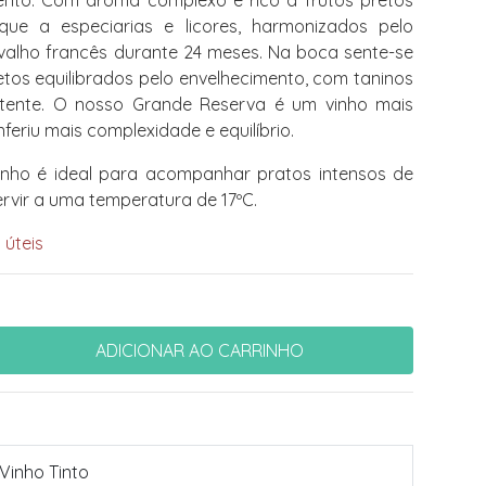
nto. Com aroma complexo e rico a frutos pretos
ue a especiarias e licores, harmonizados pelo
valho francês durante 24 meses. Na boca sente-se
etos equilibrados pelo envelhecimento, com taninos
sistente. O nosso Grande Reserva é um vinho mais
feriu mais complexidade e equilíbrio.
inho é ideal para acompanhar pratos intensos de
ervir a uma temperatura de 17ºC.
 úteis
Vinho Tinto