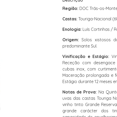
Descrição
Região:
DOC Trás-os-Mont
Castas:
Touriga-Nacional (60
Enologia:
Luís Cortinhas / 
Origem:
Solos xistosos d
predominante Sul.
Vinificação e Estágio:
Vin
Receção com desengace 
cubas inox, com curtimen
Maceração prolongada e f
Estágio durante 12 meses e
Notas de Prova:
Na Quinta
uvas das castas Touriga Na
vinho tinto Grande Reserv
grande carácter dos tin