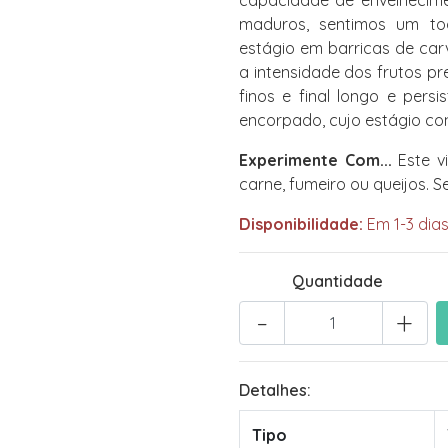
capacidade de envelhecime
maduros, sentimos um toq
estágio em barricas de car
a intensidade dos frutos pr
finos e final longo e per
encorpado, cujo estágio con
Experimente Com...
Este v
carne, fumeiro ou queijos. S
Disponibilidade:
Em 1-3 dias
Quantidade
-
+
Detalhes:
Tipo