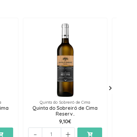
a
Quinta do Sobreiró de Cima
Cima
Quinta do Sobreiró de Cima
Quinta
Reserv..
9,10€
-
+
-