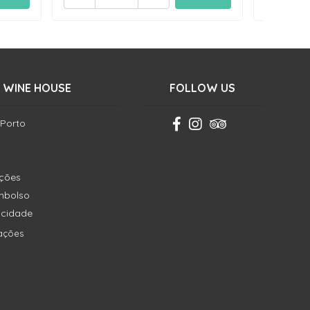
 WINE HOUSE
FOLLOW US
 Porto
ições
embolso
vacidade
ações