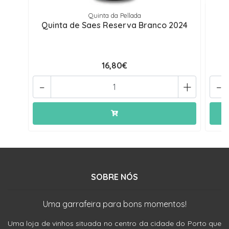
Quinta da Pellada
Quinta de Saes Reserva Branco 2024
Q
16,80€
-
+
-
SOBRE NÓS
Uma garrafeira para bons momentos!
Uma loja de vinhos situada no centro da cidade do Porto que