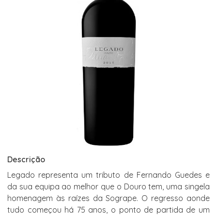
Descrição
Legado representa um tributo de Fernando Guedes e
da sua equipa ao melhor que o Douro tem, uma singela
homenagem às raízes da Sogrape. O regresso aonde
tudo começou há 75 anos, o ponto de partida de um