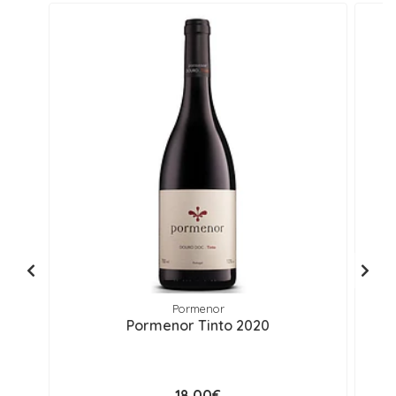
Pormenor
Pormenor Tinto 2020
M
18,00€