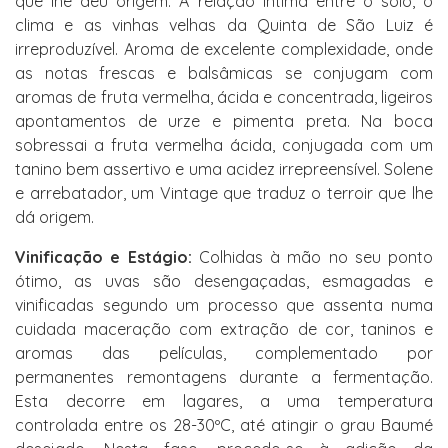
que lhe deu origem. A relação íntima entre o solo, o
clima e as vinhas velhas da Quinta de São Luiz é
irreproduzível. Aroma de excelente complexidade, onde
as notas frescas e balsâmicas se conjugam com
aromas de fruta vermelha, ácida e concentrada, ligeiros
apontamentos de urze e pimenta preta. Na boca
sobressai a fruta vermelha ácida, conjugada com um
tanino bem assertivo e uma acidez irrepreensível. Solene
e arrebatador, um Vintage que traduz o terroir que lhe
dá origem.
Vinificação e Estágio:
Colhidas à mão no seu ponto
ótimo, as uvas são desengaçadas, esmagadas e
vinificadas segundo um processo que assenta numa
cuidada maceração com extração de cor, taninos e
aromas das películas, complementado por
permanentes remontagens durante a fermentação.
Esta decorre em lagares, a uma temperatura
controlada entre os 28-30ºC, até atingir o grau Baumé