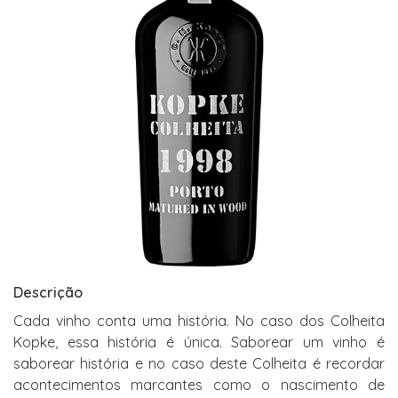
Descrição
Cada vinho conta uma história. No caso dos Colheita
Kopke, essa história é única. Saborear um vinho é
saborear história e no caso deste Colheita é recordar
acontecimentos marcantes como o nascimento de