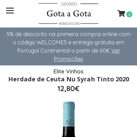
0
5% de desconto na primeira compra online com
o código WELCOME5 e entrega gratuita em
Portugal Continental a partir de 60€
Ver
Promoções
Elite Vinhos
Herdade de Ceuta Nu Syrah Tinto 2020
12,80€