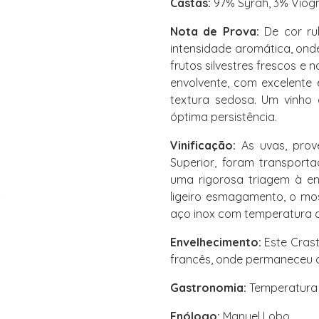
Castas:
97% Syrah, 3% Viogn
Nota de Prova:
De cor ru
intensidade aromática, ond
frutos silvestres frescos e
envolvente, com excelente 
textura sedosa. Um vinho c
óptima persistência.
Vinificação:
As uvas, prov
Superior, foram transporta
uma rigorosa triagem à e
ligeiro esmagamento, o mo
aço inox com temperatura c
Envelhecimento:
Este Crast
francês, onde permaneceu c
Gastronomia:
Temperatura 
Enólogo:
Manuel Lobo