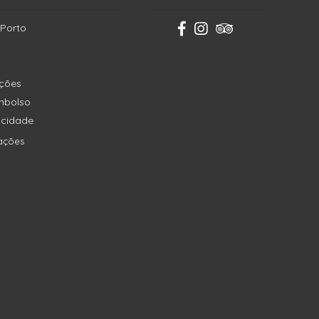
 Porto
ições
embolso
vacidade
ações