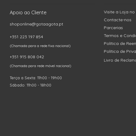
Visite a Loja no
Apoio ao Cliente
Contacte-nos
shoponline@gotaagota.pt
Parcerias
Termos e Cond
+351 223 197 854
Política de Re
(Chamada para a rede fixa nacional)
Política de Pri
+351 915 808 042
Livro de Reclam
(Chamada para rede móvel nacional)
Terça a Sexta: 11h00 - 19h00
Sábado: 11h00 - 18h00