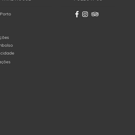
 Porto
ições
embolso
vacidade
ações