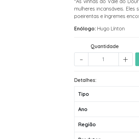
"As vinhas do Vale do Dour
mulheres incansáveis. Eles
poeirentas e íngremes enco
Enólogo:
Hugo Línton
Quantidade
-
+
Detalhes:
Tipo
Ano
Região