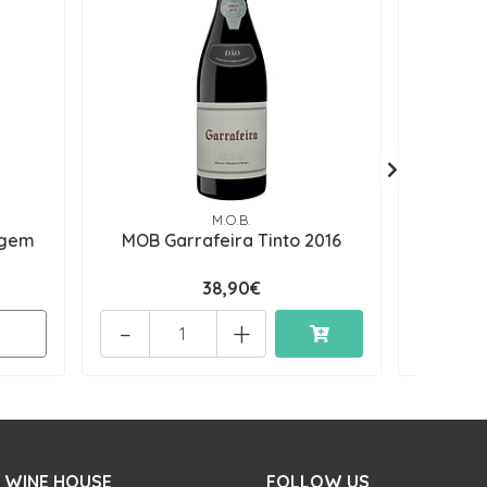
M.O.B.
agem
MOB Garrafeira Tinto 2016
Quinta 
38,90€
-
+
 WINE HOUSE
FOLLOW US