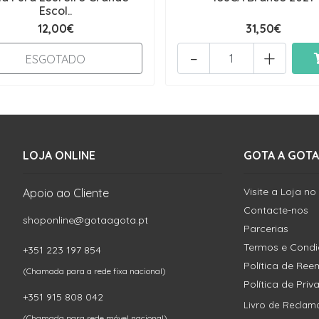
Escol..
12,00€
31,50€
-
+
ESGOTADO
LOJA ONLINE
GOTA A GOTA
Visite a Loja no
Apoio ao Cliente
Contacte-nos
shoponline@gotaagota.pt
Parcerias
Termos e Cond
+351 223 197 854
Política de Re
(Chamada para a rede fixa nacional)
Política de Pri
+351 915 808 042
Livro de Reclam
(Chamada para rede móvel nacional)