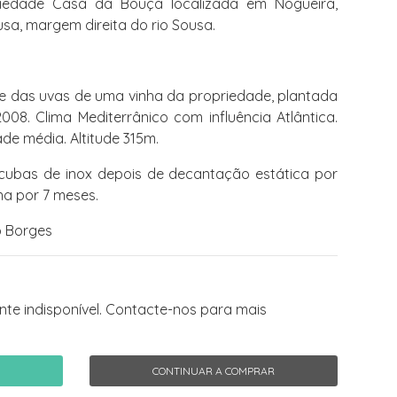
iedade Casa da Bouça localizada em Nogueira,
sa, margem direita do rio Sousa.
te das uvas de uma vinha da propriedade, plantada
08. Clima Mediterrânico com influência Atlântica.
de média. Altitude 315m.
cubas de inox depois de decantação estática por
na por 7 meses.
o Borges
te indisponível. Contacte-nos para mais
CONTINUAR A COMPRAR