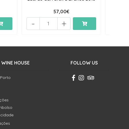
57,00€
-
+
-
 WINE HOUSE
FOLLOW US
 Porto
ições
embolso
vacidade
ações