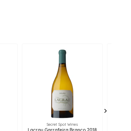
Secret Spot Wines
Lacrau Garrafeira Branco 2018
Corte