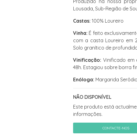
Produzido na nossa propr
Lousada, Sub-Região de Sou
Castas:
100% Loureiro
Vinha:
É feito exclusivamen
com a casta Loureiro em 20
Solo granítico de profundida
Vinificação:
Vinificado em 
48h. Estagiou sobre borra fi
Enóloga:
Margarida Serôdi
NÃO DISPONÍVEL
Este produto está actualmen
informações.
CONTACTE-NOS