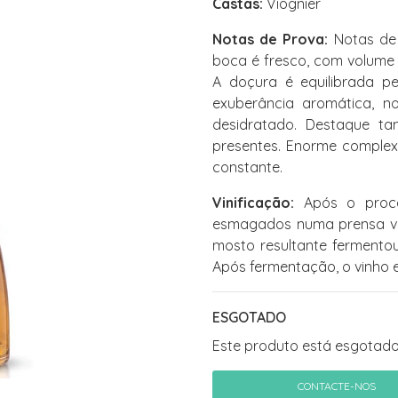
Castas:
Viognier
Notas de Prova:
Notas de 
boca é fresco, com volume 
A doçura é equilibrada pe
exuberância aromática, no
desidratado. Destaque ta
presentes. Enorme complex
constante.
Vinificação:
Após o proce
esmagados numa prensa ve
mosto resultante fermento
Após fermentação, o vinho 
ESGOTADO
Este produto está esgotado
CONTACTE-NOS