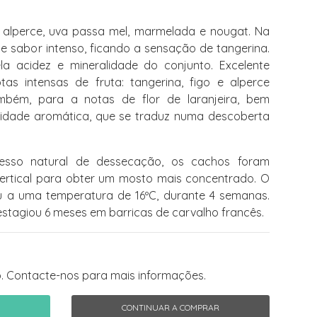
alperce, uva passa mel, marmelada e nougat. Na
e sabor intenso, ficando a sensação de tangerina.
la acidez e mineralidade do conjunto. Excelente
tas intensas de fruta: tangerina, figo e alperce
mbém, para a notas de flor de laranjeira, bem
idade aromática, que se traduz numa descoberta
sso natural de dessecação, os cachos foram
rtical para obter um mosto mais concentrado. O
u a uma temperatura de 16ºC, durante 4 semanas.
estagiou 6 meses em barricas de carvalho francês.
. Contacte-nos para mais informações.
CONTINUAR A COMPRAR