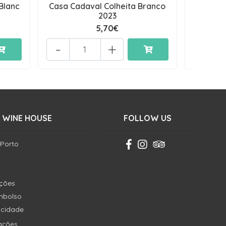
Blanc
Casa Cadaval Colheita Branco
Vinha
2023
5,70€
-
+
 WINE HOUSE
FOLLOW US
 Porto
ições
embolso
vacidade
ações