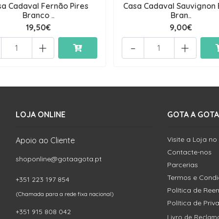
sa Cadaval Fernão Pires
Casa Cadaval Sauvignon 
Branco ..
Bran..
19,50€
9,00€
+
-
+
LOJA ONLINE
GOTA A GOTA
Visite a Loja no
Apoio ao Cliente
Contacte-nos
shoponline@gotaagota.pt
Parcerias
Termos e Cond
+351 223 197 854
Política de Re
(Chamada para a rede fixa nacional)
Política de Pri
+351 915 808 042
Livro de Reclam