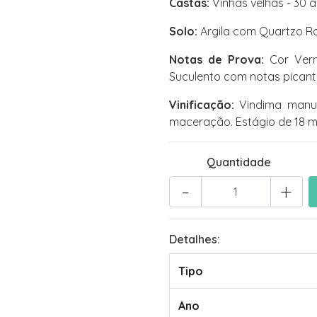
Castas:
Vinhas velhas - 30 a
Solo:
Argila com Quartzo R
Notas de Prova:
Cor Verme
Suculento com notas picant
Vinificação:
Vindima manual
maceração. Estágio de 18 m
Quantidade
-
+
Detalhes:
Tipo
Ano