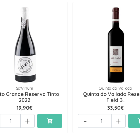
Sa'Vinum
Quinta do Vallado
nto Grande Reserva Tinto
Quinta do Vallado Res
2022
Field B..
19,90€
33,50€
+
-
+