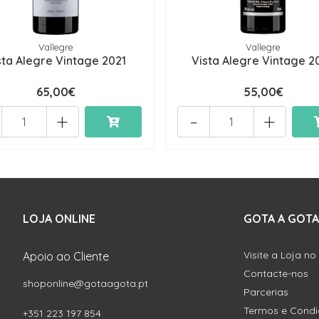
Vallegre
Vallegre
sta Alegre Vintage 2021
Vista Alegre Vintage 2
65,00€
55,00€
+
-
+
LOJA ONLINE
GOTA A GOTA
Visite a Loja no
Apoio ao Cliente
Contacte-nos
shoponline@gotaagota.pt
Parcerias
Termos e Cond
+351 223 197 854