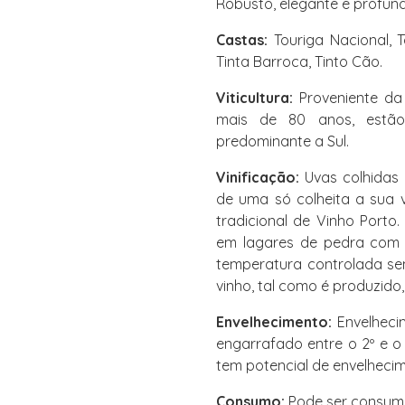
Robusto, elegante e profun
Castas:
Touriga Nacional, T
Tinta Barroca, Tinto Cão.
Viticultura:
Proveniente da
mais de 80 anos, estão
predominante a Sul.
Vinificação:
Uvas colhidas 
de uma só colheita a sua 
tradicional de Vinho Port
em lagares de pedra com 
temperatura controlada se
vinho, tal como é produzido
Envelhecimento:
Envelheci
engarrafado entre o 2º e o
tem potencial de envelheci
Consumo:
Pode ser consumi