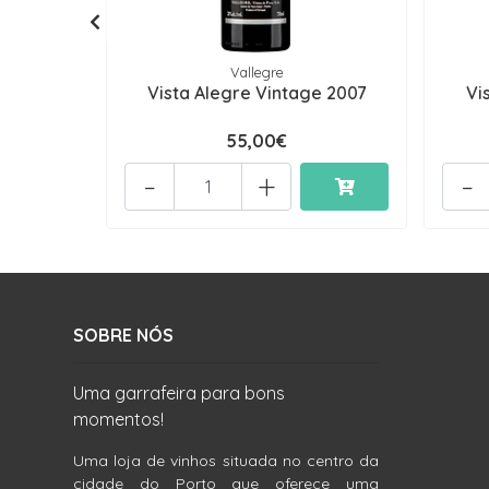
Vallegre
Vista Alegre Vintage 2007
Vi
55,00€
-
+
-
SOBRE NÓS
Uma garrafeira para bons
momentos!
Uma loja de vinhos situada no centro da
cidade do Porto que oferece uma