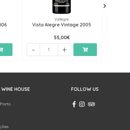
Vallegre
006
Vista Alegre Vintage 2005
Vista
55,00€
-
+
-
 WINE HOUSE
FOLLOW US
 Porto
ições