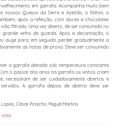
envelhecimento em garrafa. Acompanha muito bem
os nossos Queijos da Serra e Azeitão, o Stilton, o
 Também, após a refeição, com doces e chocolates
 não filtrado. Uma vez aberto, de ser consumido no
r grande vinho de guarda. Após a decantação, o
o seu auge para, em seguida, perder gradualmente a
cativamente as notas de prova. Deve ser consumido
er a garrafa deitada sob temperatura constante
. Com o passar dos anos na garrafa os vinhos criam
ue, necessitam de ser cuidadosamente abertos e
servidos. A garrafa depois de aberta deve ser
Lopes, César Pinacho, Miguel Martins
 úteis