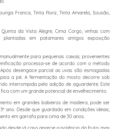
do.
ouriga Franca, Tinta Roriz, Tinta Amarela, Sousão,
 Quinta da Vista Alegre, Cima Corgo, vinhas com
 plantadas em patamares antigos exposição
manualmente para pequenas caixas; provenientes
vinificação processa-se de acordo com o método
o. Após desengace parcial as uvas são esmagadas
pisa a pé. A fermentação do mosto decorre sob
ndo interrompida pela adição de aguardente. Este
, fica com um grande potencial de envelhecimento.
mento em grandes balseiros de madeira, pode ser
 3º ano. Desde que guardado em condições ideais,
mento em garrafa para cima de 30 anos.
do desde já caso aprecie a potência da fruta, mas