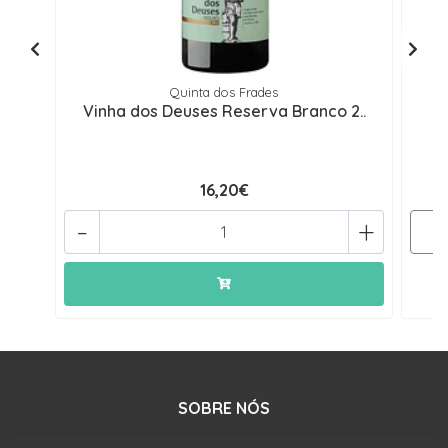
Quinta dos Frades
Vinha dos Deuses Reserva Branco 2..
F
16,20€
-
+
SOBRE NÓS