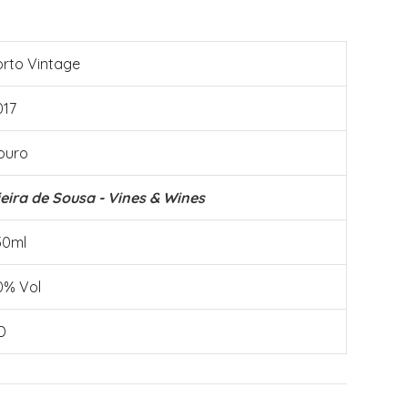
orto Vintage
017
ouro
ieira de Sousa - Vines & Wines
50ml
0% Vol
D