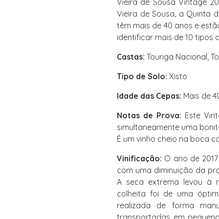
Vieira de Sousa Vintage 20
Vieira de Sousa, a Quinta 
têm mais de 40 anos e estão
identificar mais de 10 tipos 
Castas:
Touriga Nacional, To
Tipo de Solo:
Xisto
Idade das Cepas:
Mais de 4
Notas de Prova:
Este Vin
simultaneamente uma bonita
É um vinho cheio na boca co
Vinificação:
O ano de 2017
com uma diminuição da pr
A seca extrema levou à 
colheita foi de uma óptim
realizada de forma manu
transportadas em pequena