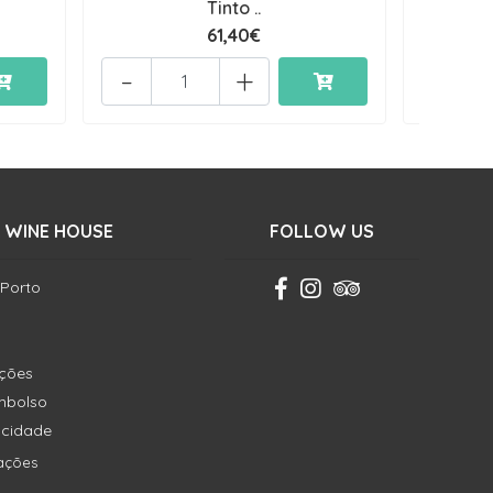
Tinto ..
61,40€
-
+
-
 WINE HOUSE
FOLLOW US
 Porto
ições
embolso
vacidade
ações