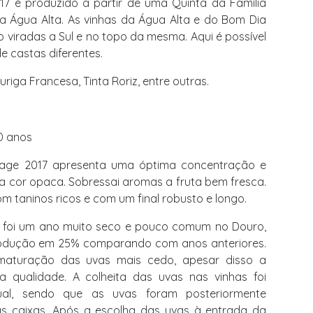
17 é produzido a partir de uma Quinta da Família
da Água Alta. As vinhas da Água Alta e do Bom Dia
 viradas a Sul e no topo da mesma. Aqui é possível
de castas diferentes.
uriga Francesa, Tinta Roriz, entre outras.
0 anos
tage 2017 apresenta uma óptima concentração e
 cor opaca. Sobressai aromas a fruta bem fresca.
m taninos ricos e com um final robusto e longo.
 foi um ano muito seco e pouco comum no Douro,
odução em 25% comparando com anos anteriores.
maturação das uvas mais cedo, apesar disso a
a qualidade. A colheita das uvas nas vinhas foi
al, sendo que as uvas foram posteriormente
s caixas. Após a escolha das uvas à entrada da