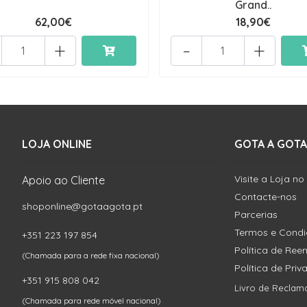
Grand..
62,00€
18,90€
+
-
+
LOJA ONLINE
GOTA A GOTA
Visite a Loja no
Apoio ao Cliente
Contacte-nos
shoponline@gotaagota.pt
Parcerias
Termos e Cond
+351 223 197 854
Política de Re
(Chamada para a rede fixa nacional)
Política de Pri
+351 915 808 042
Livro de Reclam
(Chamada para rede móvel nacional)