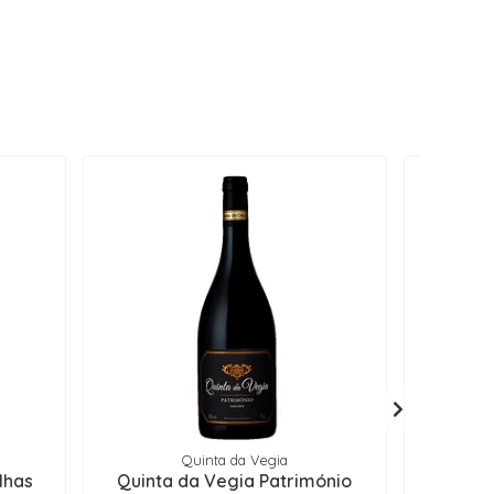
Quinta da Vegia
lhas
Quinta da Vegia Património
Quinta 