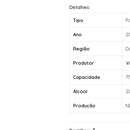
Detalhes:
Tipo
P
Ano
2
Região
D
Produtor
V
Capacidade
7
Álcool
2
Produção
N