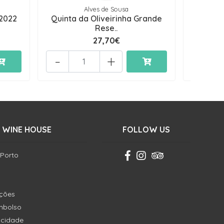
Alves de Sousa
Q
 2022
Quinta da Oliveirinha Grande
Quinta 
Rese..
27,70€
-
+
-
 WINE HOUSE
FOLLOW US
 Porto
ições
embolso
vacidade