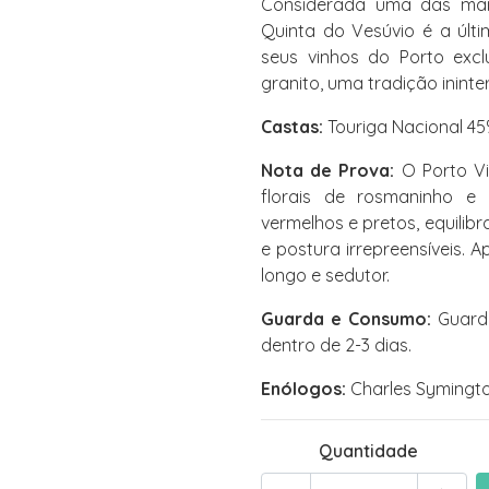
Considerada uma das mais
Quinta do Vesúvio é a últ
seus vinhos do Porto exc
granito, uma tradição inint
Castas:
Touriga Nacional 45
Nota de Prova:
O Porto Vi
florais de rosmaninho e 
vermelhos e pretos, equilib
e postura irrepreensíveis. 
longo e sedutor.
Guarda e Consumo:
Guarde
dentro de 2-3 dias.
Enólogos:
Charles Symington
Quantidade