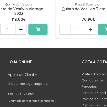
Quinta do Vesúvio
Prats & Symington
inta do Vesúvio Vintage
Quinta do Vesúvio Tinto
2023
118,00€
70,90€
+
-
+
LOJA ONLINE
GOTA A GOTA
Visite a Loja no
Apoio ao Cliente
Contacte-nos
shoponline@gotaagota.pt
Parcerias
Termos e Cond
+351 223 197 854
Política de Re
(Chamada para a rede fixa nacional)
Política de Pri