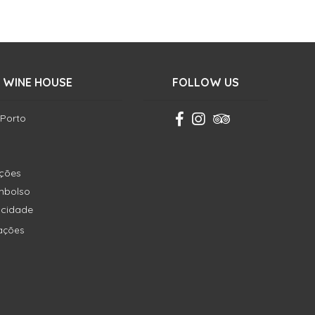
 WINE HOUSE
FOLLOW US
 Porto
ições
embolso
vacidade
ações