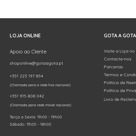
LOJA ONLINE
GOTA A GOTA
Visite a Loja no
Apoio ao Cliente
Contacte-nos
shoponline@gotaagota.pt
Parcerias
Termos e Cond
+351 223 197 854
Política de Re
(Chamada para a rede fixa nacional)
Política de Pri
+351 915 808 042
Livro de Reclam
(Chamada para rede móvel nacional)
Terça a Sexta: 11h00 - 19h00
Sábado: 11h00 - 18h00