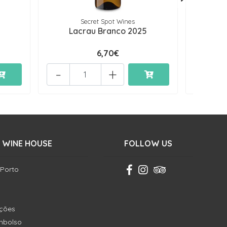
Secret Spot Wines
Lacrau Branco 2025
Poças 
6,70€
-
+
 WINE HOUSE
FOLLOW US
 Porto
ições
embolso