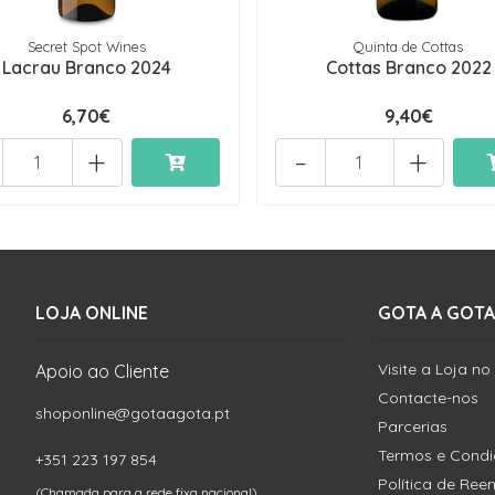
Secret Spot Wines
Quinta de Cottas
Lacrau Branco 2024
Cottas Branco 2022
6,70€
9,40€
+
-
+
LOJA ONLINE
GOTA A GOTA
Visite a Loja no
Apoio ao Cliente
Contacte-nos
shoponline@gotaagota.pt
Parcerias
Termos e Cond
+351 223 197 854
Política de Re
(Chamada para a rede fixa nacional)