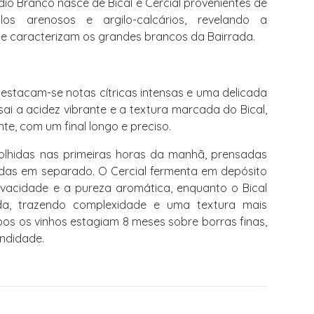
Vadio Branco nasce de Bical e Cercial provenientes de
os arenosos e argilo-calcários, revelando a
que caracterizam os grandes brancos da Bairrada.
destacam-se notas cítricas intensas e uma delicada
sai a acidez vibrante e a textura marcada do Bical,
te, com um final longo e preciso.
lhidas nas primeiras horas da manhã, prensadas
cadas em separado. O Cercial fermenta em depósito
ivacidade e a pureza aromática, enquanto o Bical
da, trazendo complexidade e uma textura mais
mbos os vinhos estagiam 8 meses sobre borras finas,
ndidade.