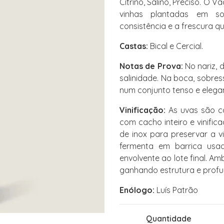
Citrino, Salino, Preciso. O 
vinhas plantadas em sol
consistência e a frescura 
Castas:
Bical e Cercial.
Notas de Prova:
No nariz, 
salinidade. Na boca, sobres
num conjunto tenso e elegan
Vinificação:
As uvas são co
com cacho inteiro e vinifi
de inox para preservar a v
fermenta em barrica usa
envolvente ao lote final. A
ganhando estrutura e profu
Enólogo:
Luís Patrão
Quantidade