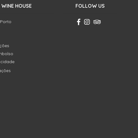
 WINE HOUSE
FOLLOW US
 Porto
ições
embolso
vacidade
ações