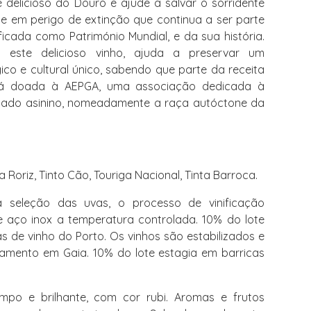
e delicioso do Douro e ajude a salvar o sorridente
e em perigo de extinção que continua a ser parte
ificada como Património Mundial, e da sua história.
a este delicioso vinho, ajuda a preservar um
ico e cultural único, sabendo que parte da receita
rá doada à AEPGA, uma associação dedicada à
ado asinino, nomeadamente a raça autóctone da
a Roriz, Tinto Cão, Touriga Nacional, Tinta Barroca.
seleção das uvas, o processo de vinificação
 aço inox a temperatura controlada. 10% do lote
s de vinho do Porto. Os vinhos são estabilizados e
famento em Gaia. 10% do lote estagia em barricas
mpo e brilhante, com cor rubi. Aromas e frutos