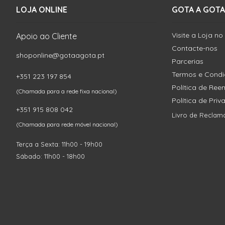
LOJA ONLINE
GOTA A GOTA
Visite a Loja no
Apoio ao Cliente
Contacte-nos
shoponline@gotaagota.pt
Parcerias
Termos e Cond
+351 223 197 854
Política de Re
(Chamada para a rede fixa nacional)
Política de Pri
+351 915 808 042
Livro de Reclam
(Chamada para rede móvel nacional)
Terça a Sexta: 11h00 - 19h00
Sábado: 11h00 - 18h00