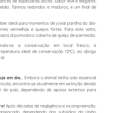
ces de especiarias doces. Sabor leve e elegante,
dio. Taninos redondos e maduros, e um final de
ber. Ideal para momentos de jovial partilha do dia-
es vermelhas e queijos fortes. Para este vinho,
pasta al pomodoro coberta de queijo de parmesão.
da-se a conservação em local fresco, a
mperatura ideal de conservação 12ºC), ao abrigo
al.
je em dia...
Embora o animal tenha sido essencial
grícola, encontra-se atualmente em extinção devido
ior do país, dependendo de apoios externos para
ro!
Após décadas de negligência e incompreensão,
 ameaçado, dependendo dos subsídios da União