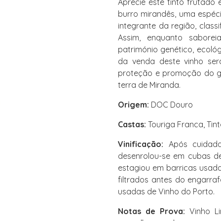
Aprecie este tinto frutado 
burro mirandês, uma espéci
integrante da região, class
Assim, enquanto saborei
património genético, ecológ
da venda deste vinho se
proteção e promoção do g
terra de Miranda.
Origem:
DOC Douro
Castas:
Touriga Franca, Tint
Vinificação:
Após cuidada 
desenrolou-se em cubas de
estagiou em barricas usada
filtrados antes do engarra
usadas de Vinho do Porto.
Notas de Prova:
Vinho Li