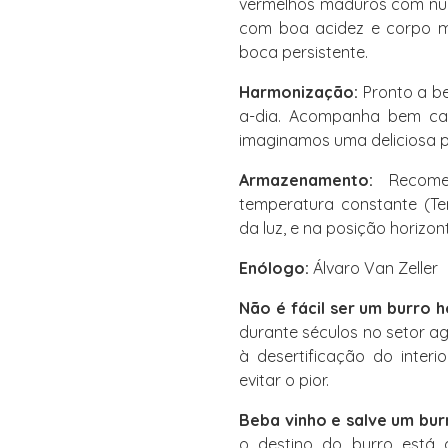
vermelhos maduros com nuan
com boa acidez e corpo mé
boca persistente.
Harmonização:
Pronto a be
a-dia. Acompanha bem carn
imaginamos uma deliciosa 
Armazenamento:
Recomen
temperatura constante (Te
da luz, e na posição horizont
Enólogo:
Álvaro Van Zeller
Não é fácil ser um burro ho
durante séculos no setor a
à desertificação do inter
evitar o pior.
Beba vinho e salve um bur
o destino do burro está