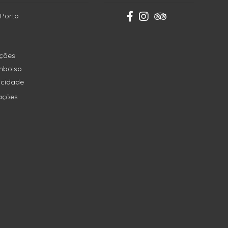
 Porto
ições
embolso
vacidade
ações