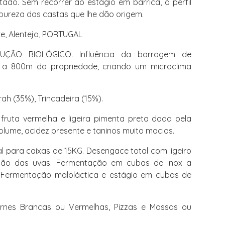
tado. Sem recorrer ao estágio em barrica, o perfil
pureza das castas que lhe dão origem.
re, Alentejo, PORTUGAL
O BIOLÓGICO. Influência da barragem de
a a 800m da propriedade, criando um microclima
h (35%), Trincadeira (15%).
ruta vermelha e ligeira pimenta preta dada pela
lume, acidez presente e taninos muito macios.
 para caixas de 15KG. Desengace total com ligeiro
ão das uvas. Fermentação em cubas de inox a
 Fermentação maloláctica e estágio em cubas de
rnes Brancas ou Vermelhas, Pizzas e Massas ou