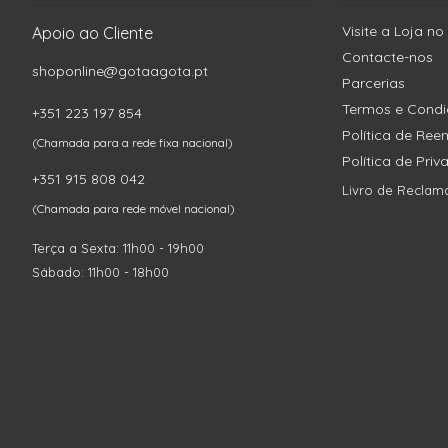
Visite a Loja no
Apoio ao Cliente
Contacte-nos
shoponline@gotaagota.pt
Parcerias
Termos e Cond
+351 223 197 854
Política de Re
(Chamada para a rede fixa nacional)
Política de Pri
+351 915 808 042
Livro de Reclam
(Chamada para rede móvel nacional)
Terça a Sexta: 11h00 - 19h00
Sábado: 11h00 - 18h00