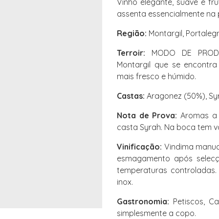
Vinho elegante, suave e fru
assenta essencialmente na 
Região:
Montargil, Portaleg
Terroir:
MODO DE PRODUÇÃ
Montargil que se encontr
mais fresco e húmido.
Castas:
Aragonez (50%), Syra
Nota de Prova:
Aromas a f
casta Syrah. Na boca tem vo
Vinificação:
Vindima manual
esmagamento após selecç
temperaturas controladas.
inox.
Gastronomia:
Petiscos, Ca
simplesmente a copo.