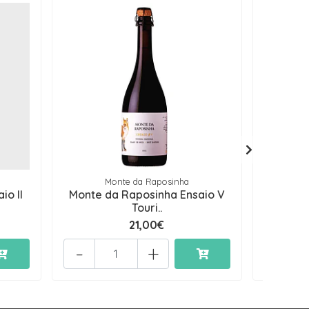
Monte da Raposinha
io II
Monte da Raposinha Ensaio V
Monte 
Touri..
21,00€
-
+
-