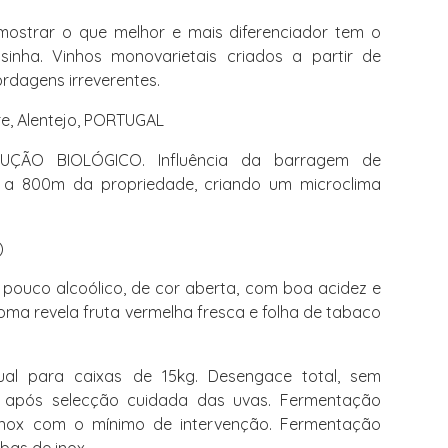
ostrar o que melhor e mais diferenciador tem o
inha. Vinhos monovarietais criados a partir de
ordagens irreverentes.
re, Alentejo, PORTUGAL
O BIOLÓGICO. Influência da barragem de
a a 800m da propriedade, criando um microclima
)
 pouco alcoólico, de cor aberta, com boa acidez e
oma revela fruta vermelha fresca e folha de tabaco
l para caixas de 15kg. Desengace total, sem
após selecção cuidada das uvas. Fermentação
nox com o mínimo de intervenção. Fermentação