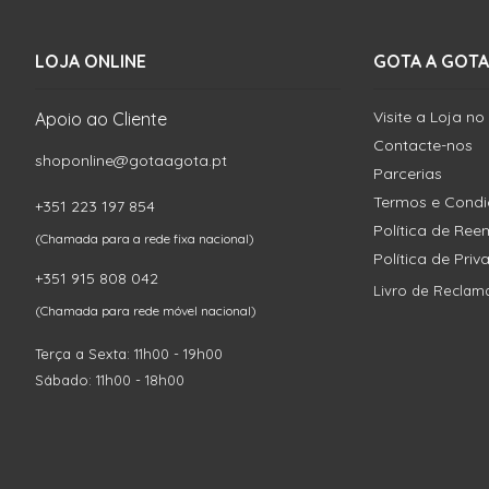
LOJA ONLINE
GOTA A GOTA
Visite a Loja no
Apoio ao Cliente
Contacte-nos
shoponline@gotaagota.pt
Parcerias
Termos e Cond
+351 223 197 854
Política de Re
(Chamada para a rede fixa nacional)
Política de Pri
+351 915 808 042
Livro de Reclam
(Chamada para rede móvel nacional)
Terça a Sexta: 11h00 - 19h00
Sábado: 11h00 - 18h00