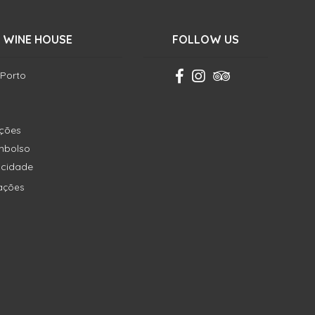
 WINE HOUSE
FOLLOW US
 Porto
ições
embolso
vacidade
ações