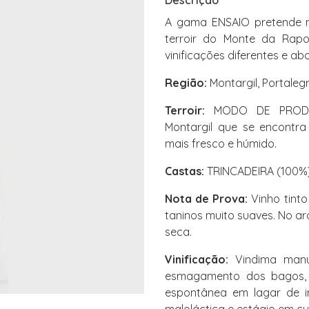
Descrição
A gama ENSAIO pretende m
terroir do Monte da Rapos
vinificações diferentes e ab
Região:
Montargil, Portaleg
Terroir:
MODO DE PRODUÇÃ
Montargil que se encontr
mais fresco e húmido.
Castas:
TRINCADEIRA (100%
Nota de Prova:
Vinho tinto
taninos muito suaves. No ar
seca.
Vinificação:
Vindima manua
esmagamento dos bagos, 
espontânea em lagar de i