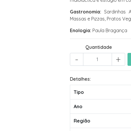
maloláctica e estágio em cu
Gastronomia:
Sardinhas A
Massas e Pizzas, Pratos Ve
Enologia:
Paula Bragança
Quantidade
-
+
Detalhes:
Tipo
Ano
Região