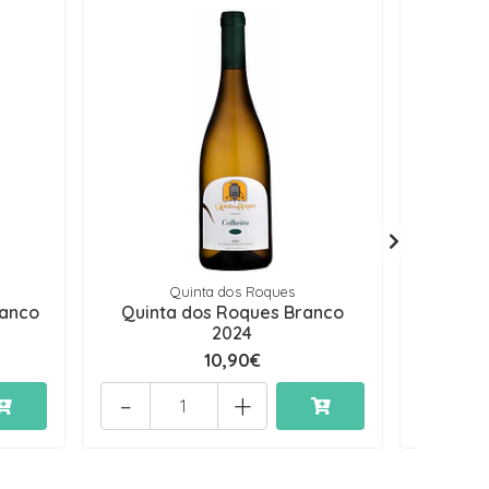
Quinta dos Roques
ranco
Quinta dos Roques Branco
Quinta 
2024
10,90€
-
+
-