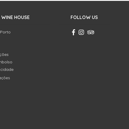
 WINE HOUSE
FOLLOW US
 Porto
ições
embolso
vacidade
ações