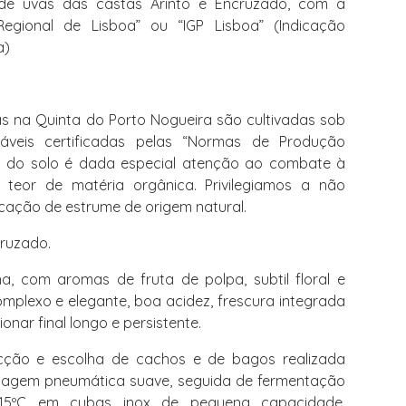
 de uvas das castas Arinto e Encruzado, com a
gional de Lisboa” ou “IGP Lisboa” (Indicação
a)
as na Quinta do Porto Nogueira são cultivadas sob
ntáveis certificadas pelas “Normas de Produção
o do solo é dada especial atenção ao combate à
eor de matéria orgânica. Privilegiamos a não
icação de estrume de origem natural.
ruzado.
ina, com aromas de fruta de polpa, subtil floral e
omplexo e elegante, boa acidez, frescura integrada
nar final longo e persistente.
cção e escolha de cachos e de bagos realizada
sagem pneumática suave, seguida de fermentação
15ºC em cubas inox de pequena capacidade.