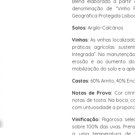
Blend elaborado a partir
denominação de “Vinho Re
Geográfica Protegida Lisbo
Solos:
Argilo-Calcários
Vinhas:
As vinhas localizad
práticas agrícolas suste
Integrada”. Na manutençã
erosão e ao aumento do t
mobilização do solo e a apl
Castas:
60% Arinto, 40% Enc
Notas de Prova:
Cor citr
notas de tosta. Na boca, c
com untuosidade a proporcio
Vinificação:
Rigorosa sele
sobre 100% das uvas. Pren
a uma temperatura de 