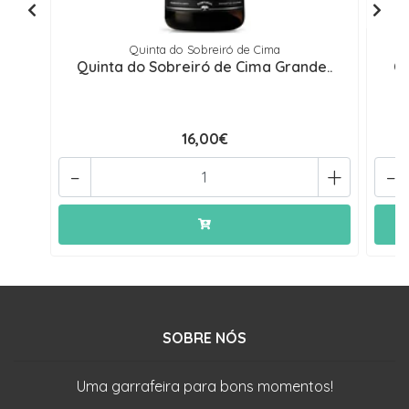
Quinta do Sobreiró de Cima
Quinta do Sobreiró de Cima Grande..
Qu
16,00€
-
+
-
SOBRE NÓS
Uma garrafeira para bons momentos!