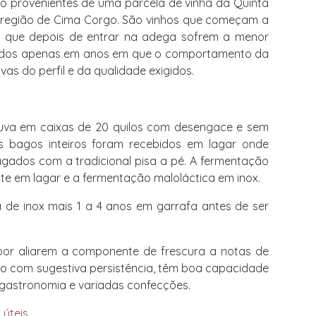
ão provenientes de uma parcela de vinha da Quinta
b-região de Cima Corgo. São vinhos que começam a
 que depois de entrar na adega sofrem a menor
çados apenas em anos em que o comportamento da
as do perfil e da qualidade exigidos.
va em caixas de 20 quilos com desengace e sem
 bagos inteiros foram recebidos em lagar onde
gados com a tradicional pisa a pé. A fermentação
te em lagar e a fermentação maloláctica em inox.
de inox mais 1 a 4 anos em garrafa antes de ser
or aliarem a componente de frescura a notas de
nto com sugestiva persistência, têm boa capacidade
de gastronomia e variadas confecções.
 úteis