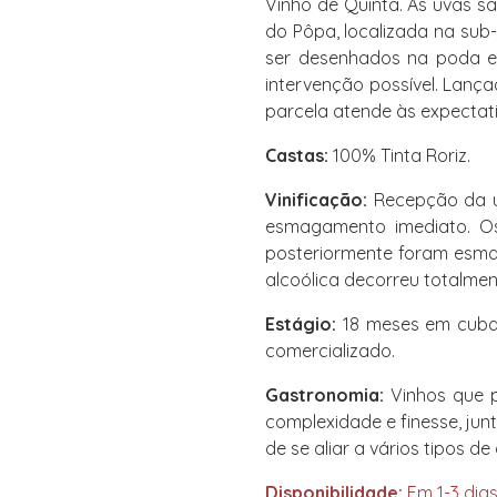
Vinho de Quinta. As uvas s
do Pôpa, localizada na su
ser desenhados na poda e
intervenção possível. Lan
parcela atende às expectativ
Castas:
100% Tinta Roriz.
Vinificação:
Recepção da u
esmagamento imediato. Os
posteriormente foram esma
alcoólica decorreu totalmen
Estágio:
18 meses em cuba 
comercializado.
Gastronomia:
Vinhos que p
complexidade e finesse, ju
de se aliar a vários tipos 
Disponibilidade:
Em 1-3 dias