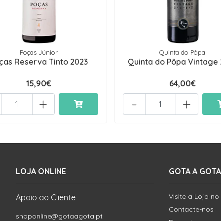
Poças Júnior
Quinta do Pôpa
ças Reserva Tinto 2023
Quinta do Pôpa Vintage 
15,90€
64,00€
+
-
+
LOJA ONLINE
GOTA A GOTA
Visite a Loja no
Apoio ao Cliente
Contacte-nos
shoponline@gotaagota.pt