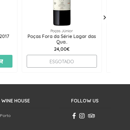
Poças Júnior
2017
Poças Fora da Série Lagar das
Quinta
Qua..
24,00€
-
ESGOTADO
 WINE HOUSE
FOLLOW US
 Porto