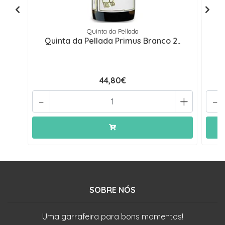
Quinta da Pellada
Quinta da Pellada Primus Branco 2..
Q
44,80€
-
+
-
SOBRE NÓS
Uma garrafeira para bons momentos!