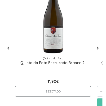
Quinta da Fata
Quinta da Fata Encruzado Branco 2..
Qu
11,90€
-
ESGOTADO