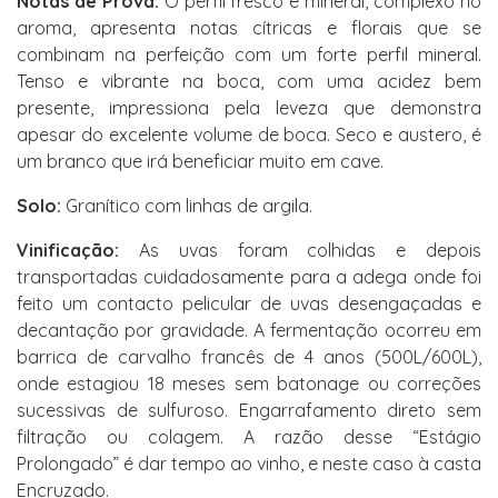
Notas de Prova:
O perfil fresco e mineral, complexo no
aroma, apresenta notas cítricas e florais que se
combinam na perfeição com um forte perfil mineral.
Tenso e vibrante na boca, com uma acidez bem
presente, impressiona pela leveza que demonstra
apesar do excelente volume de boca. Seco e austero, é
um branco que irá beneficiar muito em cave.
Solo:
Granítico com linhas de argila.
Vinificação:
As uvas foram colhidas e depois
transportadas cuidadosamente para a adega onde foi
feito um contacto pelicular de uvas desengaçadas e
decantação por gravidade. A fermentação ocorreu em
barrica de carvalho francês de 4 anos (500L/600L),
onde estagiou 18 meses sem batonage ou correções
sucessivas de sulfuroso. Engarrafamento direto sem
filtração ou colagem. A razão desse “Estágio
Prolongado” é dar tempo ao vinho, e neste caso à casta
Encruzado.