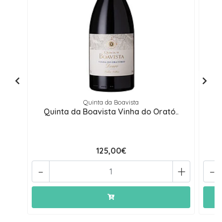
Quinta da Boavista
Quinta da Boavista Vinha do Orató..
Q
125,00€
-
+
-