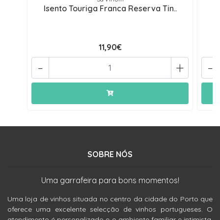
Isento Touriga Franca Reserva Tin..
11,90€
-
+
-
SOBRE NÓS
Uma garrafeira para bons momentos!
Uma loja de vinhos situada no centro da cidade do Porto que
oferece uma excelente selecção de vinhos portugueses. O
atendimento é personalizado e o ambiente familiar e intimista.