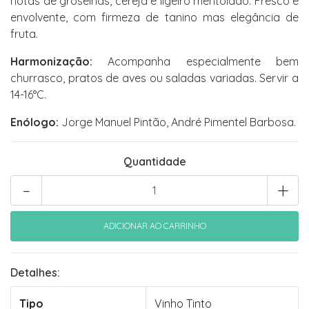
notas de groselhas, cereja e ligeiro mentolado. Fresco e
envolvente, com firmeza de tanino mas elegância de
fruta.
Harmonização:
Acompanha especialmente bem
churrasco, pratos de aves ou saladas variadas. Servir a
14-16°C.
Enólogo:
Jorge Manuel Pintão, André Pimentel Barbosa.
Quantidade
-
+
Detalhes:
Tipo
Vinho Tinto